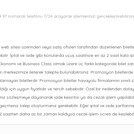
 34 97 numaralı telefonu 7/24 arayarak işlemlerinizi gerçekleştirebilirsin
web sitesi üzerinden veya satış ofisleri tarafından düzenlenen biletler
bilir. İptal ve iade gibi konularda uçuş saatinize en az 2 saat kala i
, Ekonomi ve Business Class olmak üzere üç farklı kategoride bilet sat
 çağrı merkezimize ileterek talepte bulunabilirsiniz. Promosyon biletler
pılamayan biletlerdir. Promosyon biletler havayolu firmalarının sınırlı 
dığı için uygun fiyatlıdır ve tercih sebebidir. Özel bir nedenden dolay
ğınız sözleşmeye dayanarak iade kesintisi ya da cezalı işlem yapılab
 geçmeniz talep oluşturmanız gerekebilir. Eğer iptal ve iade şartları
2 saatten daha az bir zaman kaldıysa cezalı işlem ücreti de kesilebili