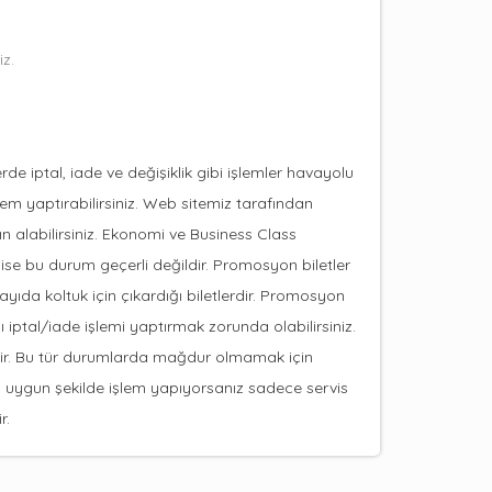
iz.
de iptal, iade ve değişiklik gibi işlemler havayolu
şlem yaptırabilirsiniz. Web sitemiz tarafından
ın alabilirsiniz. Ekonomi ve Business Class
de ise bu durum geçerli değildir. Promosyon biletler
sayıda koltuk için çıkardığı biletlerdir. Promosyon
ı iptal/iade işlemi yaptırmak zorunda olabilirsiniz.
ilir. Bu tür durumlarda mağdur olmamak için
na uygun şekilde işlem yapıyorsanız sadece servis
r.