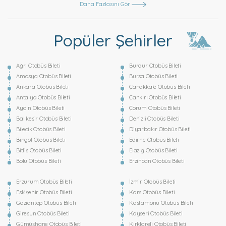
Daha Fazlasını Gör
Popüler Şehirler
Ağrı Otobüs Bileti
Burdur Otobüs Bileti
Amasya Otobüs Bileti
Bursa Otobüs Bileti
Ankara Otobüs Bileti
Çanakkale Otobüs Bileti
Antalya Otobüs Bileti
Çankırı Otobüs Bileti
Aydın Otobüs Bileti
Çorum Otobüs Bileti
Balıkesir Otobüs Bileti
Denizli Otobüs Bileti
Bilecik Otobüs Bileti
Diyarbakır Otobüs Bileti
Bingöl Otobüs Bileti
Edirne Otobüs Bileti
Bitlis Otobüs Bileti
Elazığ Otobüs Bileti
Bolu Otobüs Bileti
Erzincan Otobüs Bileti
Erzurum Otobüs Bileti
İzmir Otobüs Bileti
Eskişehir Otobüs Bileti
Kars Otobüs Bileti
Gaziantep Otobüs Bileti
Kastamonu Otobüs Bileti
Giresun Otobüs Bileti
Kayseri Otobüs Bileti
Gümüşhane Otobüs Bileti
Kırklareli Otobüs Bileti