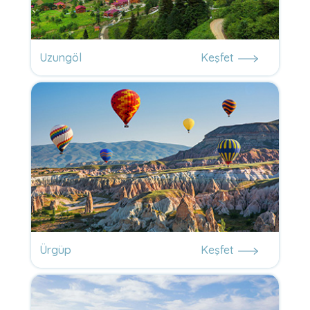
Uzungöl
Keşfet
Ürgüp
Keşfet