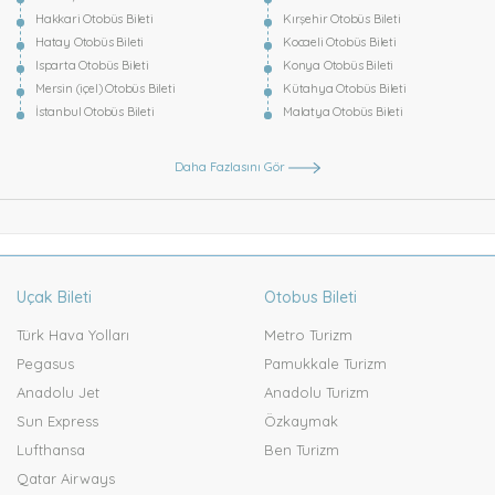
Hakkari Otobüs Bileti
Kırşehir Otobüs Bileti
Hatay Otobüs Bileti
Kocaeli Otobüs Bileti
Isparta Otobüs Bileti
Konya Otobüs Bileti
Mersin (içel) Otobüs Bileti
Kütahya Otobüs Bileti
İstanbul Otobüs Bileti
Malatya Otobüs Bileti
Daha Fazlasını Gör
Uçak Bileti
Otobus Bileti
Türk Hava Yolları
Metro Turizm
Pegasus
Pamukkale Turizm
Anadolu Jet
Anadolu Turizm
Sun Express
Özkaymak
Lufthansa
Ben Turizm
Qatar Airways