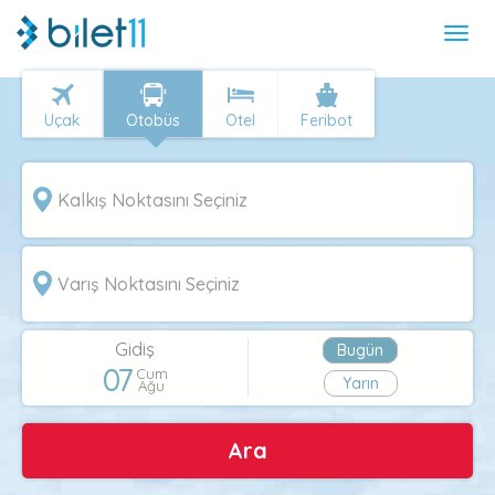
Uçak
Otobüs
Otel
Feribot
Gidiş
Bugün
07
Cum
Yarın
Ağu
Ara