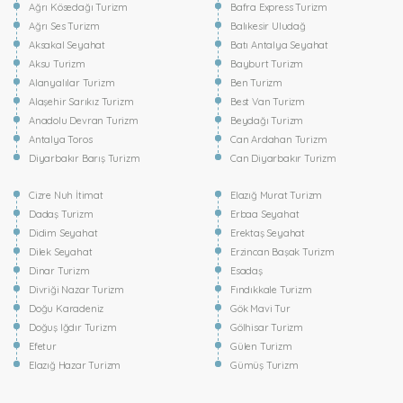
Ağrı Kösedağı Turizm
Bafra Express Turizm
Ağrı Ses Turizm
Balıkesir Uludağ
Aksakal Seyahat
Batı Antalya Seyahat
Aksu Turizm
Bayburt Turizm
Alanyalılar Turizm
Ben Turizm
Alaşehir Sarıkız Turizm
Best Van Turizm
Anadolu Devran Turizm
Beydağı Turizm
Antalya Toros
Can Ardahan Turizm
Diyarbakır Barış Turizm
Can Diyarbakır Turizm
Cizre Nuh İtimat
Elazığ Murat Turizm
Dadaş Turizm
Erbaa Seyahat
Didim Seyahat
Erektaş Seyahat
Dilek Seyahat
Erzincan Başak Turizm
Dinar Turizm
Esadaş
Divriği Nazar Turizm
Fındıkkale Turizm
Doğu Karadeniz
Gök Mavi Tur
Doğuş Iğdır Turizm
Gölhisar Turizm
Efetur
Gülen Turizm
Elazığ Hazar Turizm
Gümüş Turizm