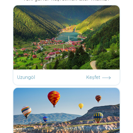
Uzungöl
Keşfet