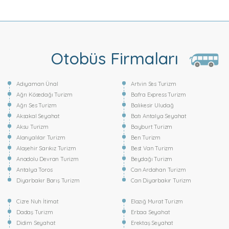
Otobüs Firmaları
Adıyaman Ünal
Artvin Ses Turizm
Ağrı Kösedağı Turizm
Bafra Express Turizm
Ağrı Ses Turizm
Balıkesir Uludağ
Aksakal Seyahat
Batı Antalya Seyahat
Aksu Turizm
Bayburt Turizm
Alanyalılar Turizm
Ben Turizm
Alaşehir Sarıkız Turizm
Best Van Turizm
Anadolu Devran Turizm
Beydağı Turizm
Antalya Toros
Can Ardahan Turizm
Diyarbakır Barış Turizm
Can Diyarbakır Turizm
Cizre Nuh İtimat
Elazığ Murat Turizm
Dadaş Turizm
Erbaa Seyahat
Didim Seyahat
Erektaş Seyahat