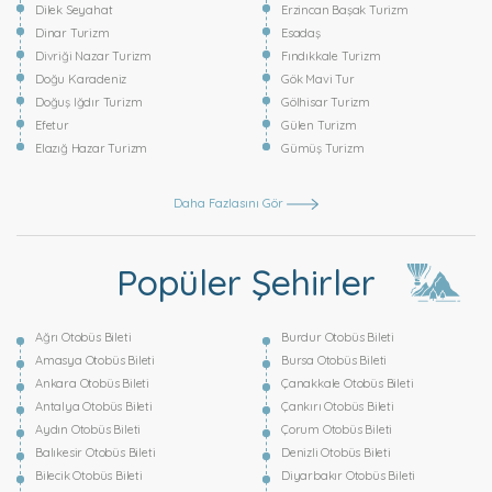
Dilek Seyahat
Erzincan Başak Turizm
Dinar Turizm
Esadaş
Divriği Nazar Turizm
Fındıkkale Turizm
Doğu Karadeniz
Gök Mavi Tur
Doğuş Iğdır Turizm
Gölhisar Turizm
Efetur
Gülen Turizm
Elazığ Hazar Turizm
Gümüş Turizm
Daha Fazlasını Gör
Popüler Şehirler
Ağrı Otobüs Bileti
Burdur Otobüs Bileti
Amasya Otobüs Bileti
Bursa Otobüs Bileti
Ankara Otobüs Bileti
Çanakkale Otobüs Bileti
Antalya Otobüs Bileti
Çankırı Otobüs Bileti
Aydın Otobüs Bileti
Çorum Otobüs Bileti
Balıkesir Otobüs Bileti
Denizli Otobüs Bileti
Bilecik Otobüs Bileti
Diyarbakır Otobüs Bileti