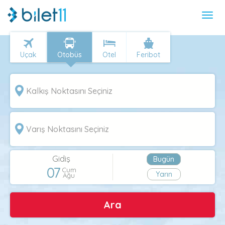
Uçak
Otobüs
Otel
Feribot
Gidiş
Bugün
07
Cum
Yarın
Ağu
Ara