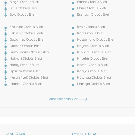
Bingöl Otobüs Bileti
Edirne Otobüs Bileti
Bitlis Otobüs Bileti
Elazığ Otobüs Bileti
Bolu Otobüs Bileti
Erzincan Otobüs Bileti
Erzurum Otobüs Bileti
İzmir Otobüs Bileti
Eskişehir Otobüs Bileti
Kars Otobüs Bileti
Gaziantep Otobüs Bileti
Kastamonu Otobüs Bileti
Giresun Otobüs Bileti
Kayseri Otobüs Bileti
Gümüşhane Otobüs Bileti
Kırklareli Otobüs Bileti
Hakkari Otobüs Bileti
Kırşehir Otobüs Bileti
Hatay Otobüs Bileti
Kocaeli Otobüs Bileti
Isparta Otobüs Bileti
Konya Otobüs Bileti
Mersin (içel) Otobüs Bileti
Kütahya Otobüs Bileti
İstanbul Otobüs Bileti
Malatya Otobüs Bileti
Daha Fazlasını Gör
Uçak Bileti
Otobus Bileti