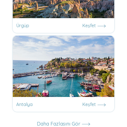
Ürgüp
Keşfet
Antalya
Keşfet
Daha Fazlasını Gör