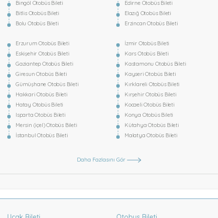
Bingöl Otobüs Bileti
Edirne Otobüs Bileti
Bitlis Otobüs Bileti
Elazığ Otobüs Bileti
Bolu Otobüs Bileti
Erzincan Otobüs Bileti
Erzurum Otobüs Bileti
İzmir Otobüs Bileti
Eskişehir Otobüs Bileti
Kars Otobüs Bileti
Gaziantep Otobüs Bileti
Kastamonu Otobüs Bileti
Giresun Otobüs Bileti
Kayseri Otobüs Bileti
Gümüşhane Otobüs Bileti
Kırklareli Otobüs Bileti
Hakkari Otobüs Bileti
Kırşehir Otobüs Bileti
Hatay Otobüs Bileti
Kocaeli Otobüs Bileti
Isparta Otobüs Bileti
Konya Otobüs Bileti
Mersin (içel) Otobüs Bileti
Kütahya Otobüs Bileti
İstanbul Otobüs Bileti
Malatya Otobüs Bileti
Daha Fazlasını Gör
Uçak Bileti
Otobus Bileti