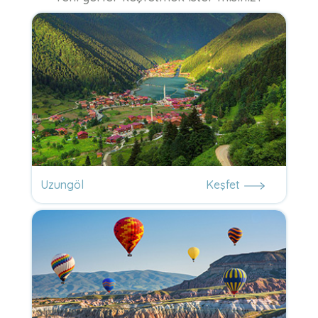
Uzungöl
Keşfet