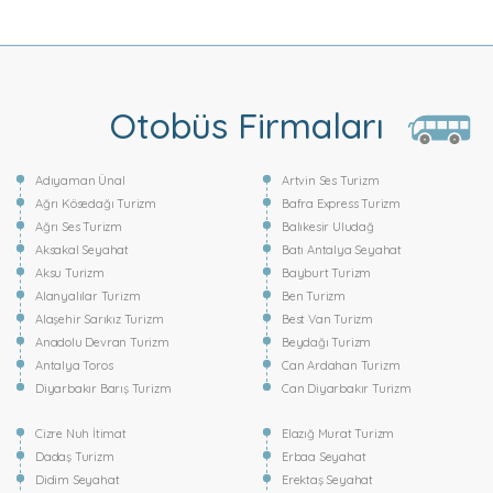
Otobüs Firmaları
Adıyaman Ünal
Artvin Ses Turizm
Ağrı Kösedağı Turizm
Bafra Express Turizm
Ağrı Ses Turizm
Balıkesir Uludağ
Aksakal Seyahat
Batı Antalya Seyahat
Aksu Turizm
Bayburt Turizm
Alanyalılar Turizm
Ben Turizm
Alaşehir Sarıkız Turizm
Best Van Turizm
Anadolu Devran Turizm
Beydağı Turizm
Antalya Toros
Can Ardahan Turizm
Diyarbakır Barış Turizm
Can Diyarbakır Turizm
Cizre Nuh İtimat
Elazığ Murat Turizm
Dadaş Turizm
Erbaa Seyahat
Didim Seyahat
Erektaş Seyahat