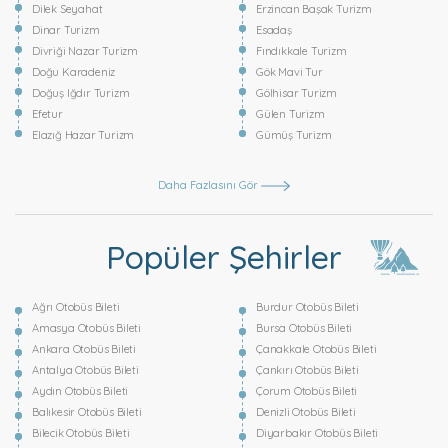
Dilek Seyahat
Erzincan Başak Turizm
Dinar Turizm
Esadaş
Divriği Nazar Turizm
Fındıkkale Turizm
Doğu Karadeniz
Gök Mavi Tur
Doğuş Iğdır Turizm
Gölhisar Turizm
Efetur
Gülen Turizm
Elazığ Hazar Turizm
Gümüş Turizm
Daha Fazlasını Gör
Popüler Şehirler
Ağrı Otobüs Bileti
Burdur Otobüs Bileti
Amasya Otobüs Bileti
Bursa Otobüs Bileti
Ankara Otobüs Bileti
Çanakkale Otobüs Bileti
Antalya Otobüs Bileti
Çankırı Otobüs Bileti
Aydın Otobüs Bileti
Çorum Otobüs Bileti
Balıkesir Otobüs Bileti
Denizli Otobüs Bileti
Bilecik Otobüs Bileti
Diyarbakır Otobüs Bileti