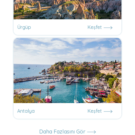
Ürgüp
Keşfet
Antalya
Keşfet
Daha Fazlasını Gör