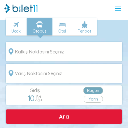
Uçak
Otobüs
Otel
Feribot
Gidiş
Bugün
10
Pzt
Yarın
Ağu
Ara