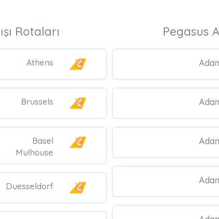
ışı Rotaları
Pegasus Ai
Athens
Ada
Brussels
Ada
Basel
Ada
Mulhouse
Ada
Duesseldorf