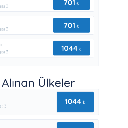
701
₺
ısı 3
701
₺
ısı 3
a
1044
₺
ısı 3
 Alınan Ülkeler
e
1044
₺
ı: 3