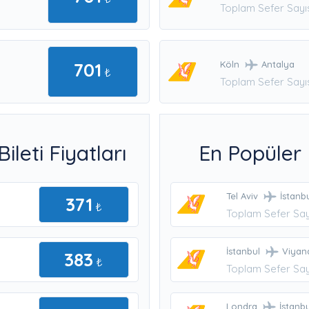
Toplam Sefer Sayıs
701
Köln
Antalya
₺
Toplam Sefer Sayıs
leti Fiyatları
En Popüler 
Tel Aviv
İstanb
371
₺
Toplam Sefer Say
İstanbul
Viyan
383
₺
Toplam Sefer Say
Londra
İstanbu