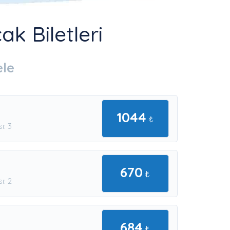
k Biletleri
ele
1044
₺
ı: 3
670
₺
ı: 2
684
₺