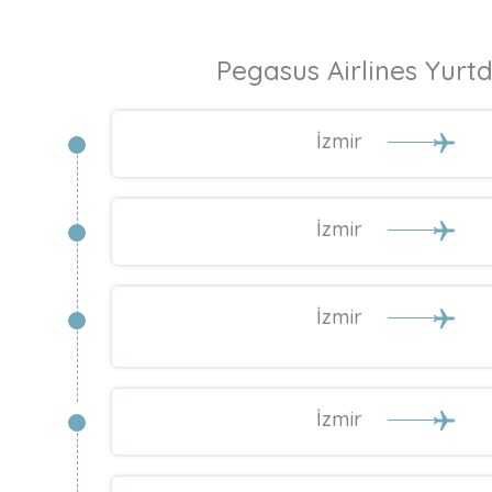
Pegasus Airlines Yurtd
İzmir
İzmir
İzmir
İzmir