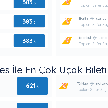
383
₺
Toplam Sefer Say
Berlin
İstanbul
383
₺
Toplam Sefer Say
İstanbul
Londr
383
₺
Toplam Sefer Say
es İle En Çok Uçak Bileti
621
Türkiye
İngilter
₺
Toplam Sefer Sayıs