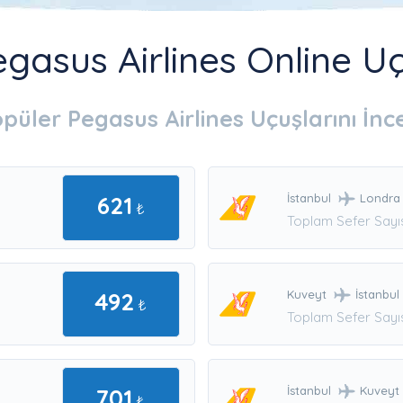
gasus Airlines Online Uça
püler Pegasus Airlines Uçuşlarını İnc
621
İstanbul
Londra
₺
Toplam Sefer Sayıs
492
Kuveyt
İstanbul
₺
Toplam Sefer Sayıs
701
İstanbul
Kuveyt
₺