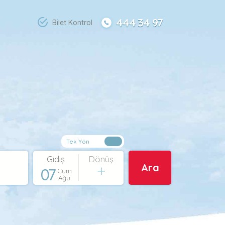
444 34 97
Bilet Kontrol
Gidiş
Dönüş
Ara
07
Cum
Ağu