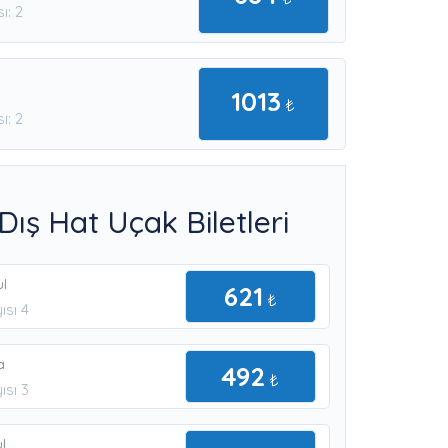
ı: 2
1013
₺
ı: 2
Dış Hat Uçak Biletleri
ul
621
₺
ısı 4
a
492
₺
ısı 3
l