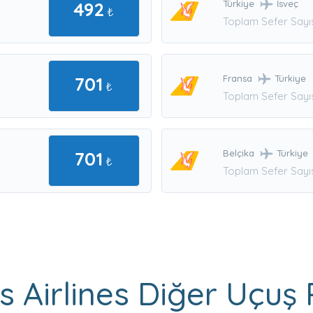
492
Türkiye
İsveç
₺
Toplam Sefer Sayıs
701
Fransa
Türkiye
₺
Toplam Sefer Sayıs
701
Belçika
Türkiye
₺
Toplam Sefer Sayıs
 Airlines Diğer Uçuş 