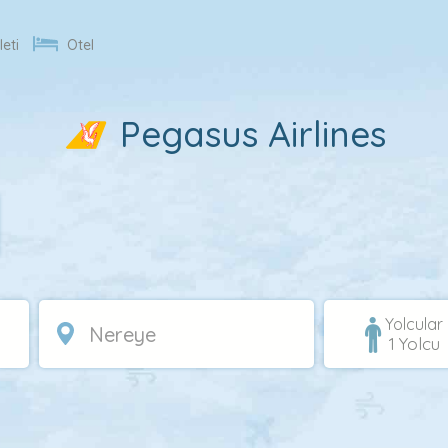
leti
Otel
Pegasus Airlines
Yolcular
1
Yolcu