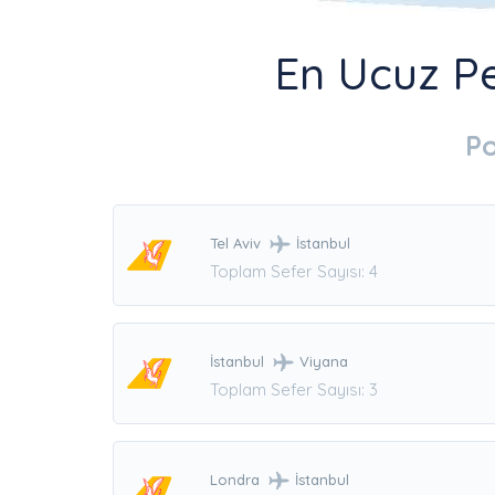
En Ucuz Pe
Po
Tel Aviv
İstanbul
Toplam Sefer Sayısı: 4
İstanbul
Viyana
Toplam Sefer Sayısı: 3
Londra
İstanbul