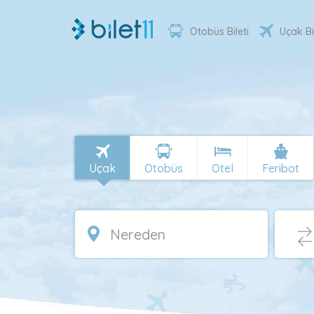
Otobüs Bileti
Uçak Bi
Uçak
Otobüs
Otel
Feribot