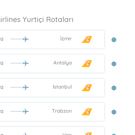
rlines Yurtiçi Rotaları
na
İzmir
na
Antalya
na
İstanbul
na
Trabzon
Van