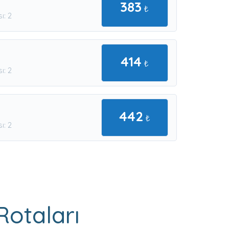
383
₺
ı: 2
414
₺
ı: 2
442
₺
ı: 2
Rotaları