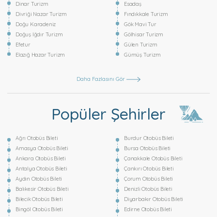
Dinar Turizm
Esadaş
Divriği Nazar Turizm
Fındıkkale Turizm
Doğu Karadeniz
Gök Mavi Tur
Doğuş Iğdır Turizm
Gölhisar Turizm
Efetur
Gülen Turizm
Elazığ Hazar Turizm
Gümüş Turizm
Daha Fazlasını Gör
Popüler Şehirler
Ağrı Otobüs Bileti
Burdur Otobüs Bileti
Amasya Otobüs Bileti
Bursa Otobüs Bileti
Ankara Otobüs Bileti
Çanakkale Otobüs Bileti
Antalya Otobüs Bileti
Çankırı Otobüs Bileti
Aydın Otobüs Bileti
Çorum Otobüs Bileti
Balıkesir Otobüs Bileti
Denizli Otobüs Bileti
Bilecik Otobüs Bileti
Diyarbakır Otobüs Bileti
Bingöl Otobüs Bileti
Edirne Otobüs Bileti