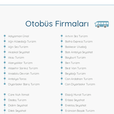
Otobüs Firmaları
Adıyaman Ünal
Artvin Ses Turizm
Ağrı Kösedağı Turizm
Bafra Express Turizm
Ağrı Ses Turizm
Balıkesir Uludağ
Aksakal Seyahat
Batı Antalya Seyahat
Aksu Turizm
Bayburt Turizm
Alanyalılar Turizm
Ben Turizm
Alaşehir Sarıkız Turizm
Best Van Turizm
Anadolu Devran Turizm
Beydağı Turizm
Antalya Toros
Can Ardahan Turizm
Diyarbakır Barış Turizm
Can Diyarbakır Turizm
Cizre Nuh İtimat
Elazığ Murat Turizm
Dadaş Turizm
Erbaa Seyahat
Didim Seyahat
Erektaş Seyahat
Dilek Seyahat
Erzincan Başak Turizm