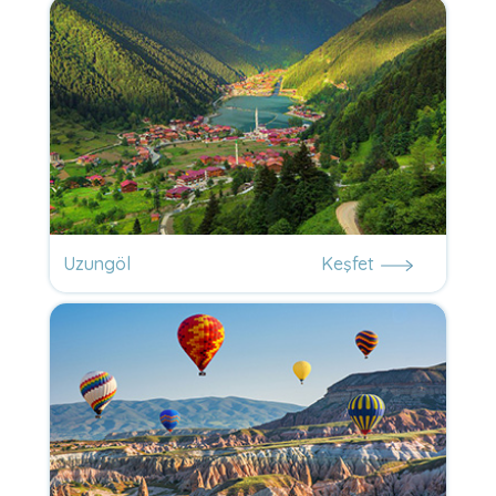
Uzungöl
Keşfet