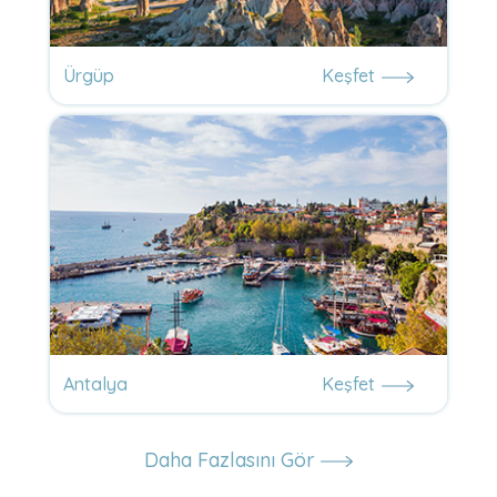
Ürgüp
Keşfet
Antalya
Keşfet
Daha Fazlasını Gör