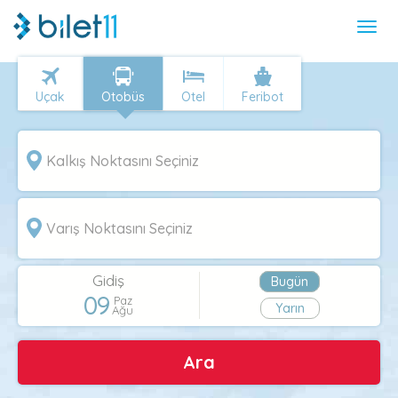
Uçak
Otobüs
Otel
Feribot
Gidiş
Bugün
09
Paz
Yarın
Ağu
Ara